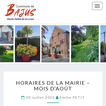
Togg
navig
COMMUN
DE BAJU
HORAIRES
HORAIRES DE LA MAIRIE –
DE
MOIS D’AOÛT
LA
MAIRIE
30 Juillet 2026
Emilie PETIT
–
MOIS