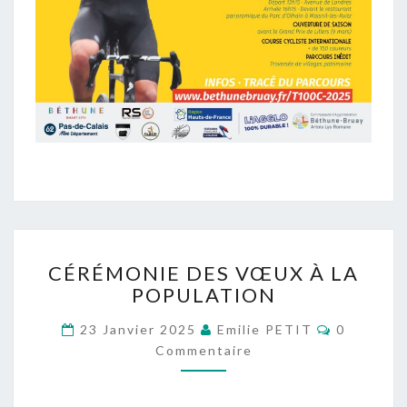
CÉRÉMONIE
CÉRÉMONIE DES VŒUX À LA
DES
POPULATION
VŒUX
À
Commenta
23 Janvier 2025
Emilie PETIT
0
LA
Commentaire
POPULATION