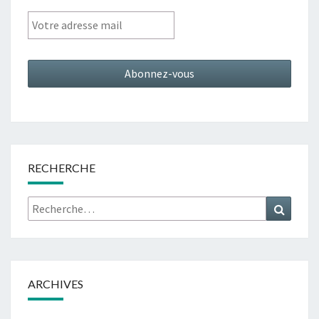
RECHERCHE
Rechercher :
Recher
ARCHIVES