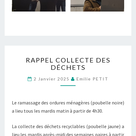
RAPPEL
RAPPEL COLLECTE DES
COLLECTE
DÉCHETS
DES
DÉCHETS
2 Janvier 2025
Emilie PETIT
Le ramassage des ordures ménagères (poubelle noire)
a lieu tous les mardis matin à partir de 4h30.
La collecte des déchets recyclables (poubelle jaune) a
lieu les mardis après-midi des semaines paires à partir