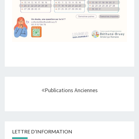
Navigation
au
Publications Anciennes
sein
des
articles
LETTRE D’INFORMATION