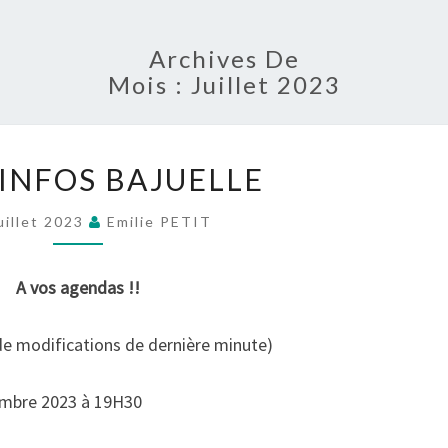
Archives De
Mois :
Juillet 2023
RAPID’INFOS
’INFOS BAJUELLE
BAJUELLE
uillet 2023
Emilie PETIT
A vos agendas !!
de modifications de dernière minute)
embre 2023 à 19H30