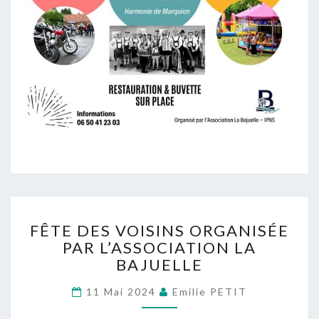
FÊTE
FÊTE DES VOISINS ORGANISÉE
DES
PAR L’ASSOCIATION LA
VOISINS
BAJUELLE
ORGANISÉE
PAR
11 Mai 2024
Emilie PETIT
L’ASSOCIATION
LA