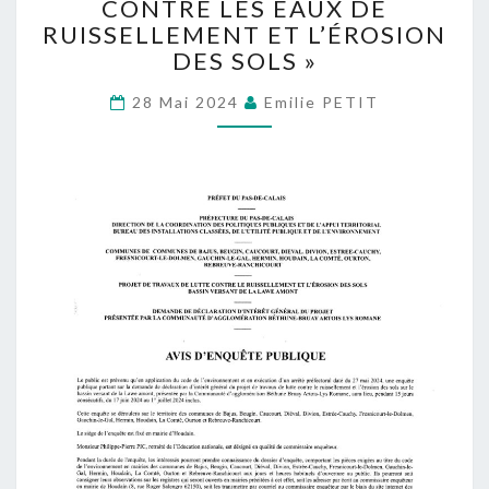
CONTRE LES EAUX DE
:
RUISSELLEMENT ET L’ÉROSION
«
LUTTE
DES SOLS »
CONTRE
LES
28 Mai 2024
Emilie PETIT
EAUX
DE
RUISSELLEMENT
ET
L’ÉROSION
DES
SOLS
»