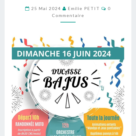
LA
Commentair
25 Mai 2024
Emilie PETIT
0
BAJUELLE
Commentaire