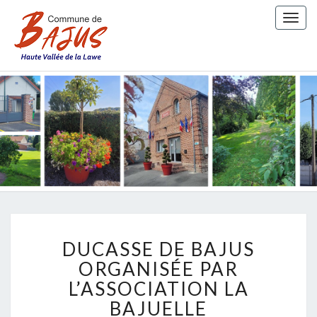
Togg
navig
COMMUN
DE BAJU
DUCASSE
DUCASSE DE BAJUS
DE
BAJUS
ORGANISÉE PAR
ORGANISÉE
L’ASSOCIATION LA
PAR
BAJUELLE
L’ASSOCIATION