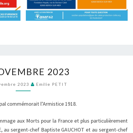
11
OVEMBRE 2023
NOVEMBRE
2023
vembre 2023
Emilie PETIT
ipal commémorait l’Armistice 1918.
mage aux Morts pour la France et plus particulièrement
E, au sergent-chef Baptiste GAUCHOT et au sergent-chef