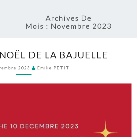
Archives De
Mois :
Novembre 2023
GOUTER
NOËL DE LA BAJUELLE
DE
NOËL
vembre 2023
Emilie PETIT
DE
LA
BAJUELLE