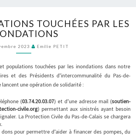
AIDE
ATIONS TOUCHÉES PAR LES
AUX
POPULATIONS
NONDATIONS
TOUCHÉES
PAR
vembre 2023
Emilie PETIT
LES
INONDATIONS
t populations touchées par les inondations dans notre
ires et des Présidents d’intercommunalité du Pas-de-
e lancent une opération de solidarité :
léphone (
03.74.20.03.07
) et d’une adresse mail (
soutien-
ection-civile.org
) permettant aux sinistrés ayant besoin
ignaler. La Protection Civile du Pas-de-Calais se chargera
x.
 dons pour permettre d’aider à financer des pompes, du