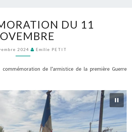
COMMÉMORATION
ORATION DU 11
DU
11
OVEMBRE
NOVEMBRE
vembre 2024
Emilie PETIT
la commémoration de l’armistice de la première Guerre