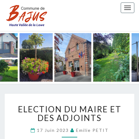
Togg
navig
COMMUN
DE BAJU
ELECTION
ELECTION DU MAIRE ET
DU
MAIRE
DES ADJOINTS
ET
DES
17 Juin 2023
Emilie PETIT
ADJOINTS