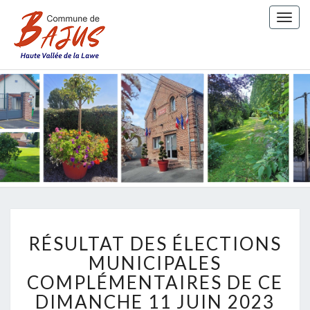
Togg
navig
COMMUN
DE BAJU
RÉSULTAT
RÉSULTAT DES ÉLECTIONS
DES
ÉLECTIONS
MUNICIPALES
MUNICIPALES
COMPLÉMENTAIRES DE CE
COMPLÉMENTAIRES
DIMANCHE 11 JUIN 2023
DE